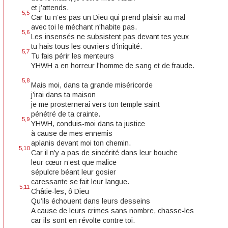
et j’attends.
5,5
Car tu n’es pas un Dieu qui prend plaisir au mal
avec toi le méchant n'habite pas.
5,6
Les insensés ne subsistent pas devant tes yeux
tu hais tous les ouvriers d'iniquité.
5,7
Tu fais périr les menteurs
YHWH a en horreur l’homme de sang et de fraude.
5,8
Mais moi, dans ta grande miséricorde
j’irai dans ta maison
je me prosternerai vers ton temple saint
pénétré de ta crainte.
5,9
YHWH, conduis-moi dans ta justice
à cause de mes ennemis
aplanis devant moi ton chemin.
5,10
Car il n’y a pas de sincérité dans leur bouche
leur cœur n’est que malice
sépulcre béant leur gosier
caressante se fait leur langue.
5,11
Châtie-les, ô Dieu
Qu’ils échouent dans leurs desseins
A cause de leurs crimes sans nombre, chasse-les
car ils sont en révolte contre toi.