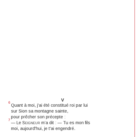
V
6
Quant à moi, j'ai été constitué roi par lui
sur Sion sa montagne sainte,
pour prêcher son précepte :
7
— Le
Seigneur
m’a dit : — Tu es mon fils
moi, aujourd'hui, je t'ai engendré.