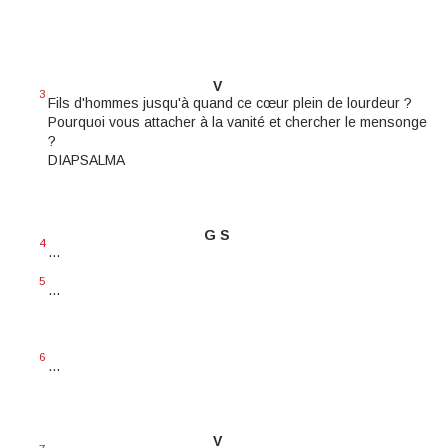
V
3
Fils d'hommes jusqu'à quand ce cœur plein de lourdeur ?
Pourquoi vous attacher à la vanité et chercher le mensonge
?
DIAPSALMA
G S
4
...
5
...
6
...
V