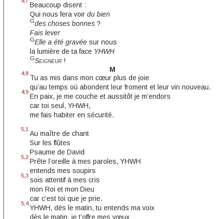
4,7
Beaucoup disent :
Qui nous fera voir
du bien
G
des choses bonnes
?
Fais lever
G
Elle a été gravée
sur nous
la lumière de ta face
YHWH
G
Seigneur
!
M
4,8
Tu as mis dans mon cœur plus de joie
qu’au temps où abondent leur froment et leur vin nouveau.
4,9
En paix, je me couche et aussitôt je m’endors
car toi seul, YHWH,
me fais habiter en sécurité.
5,1
Au maître de chant
Sur les flûtes
Psaume de David
5,2
Prête l’oreille à mes paroles, YHWH
entends mes soupirs
5,3
sois attentif à mes cris
mon Roi et mon Dieu
car c’est toi que je prie.
5,4
YHWH, dès le matin, tu entends ma voix
dès le matin, je t’offre mes vœux