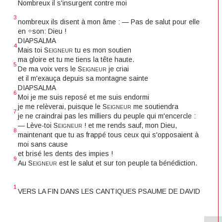
Nombreux il s'insurgent contre moi
3
nombreux ils disent à mon âme : — Pas de salut pour elle
en ÷son: Dieu !
DIAPSALMA
4
Mais toi
Seigneur
tu es mon soutien
ma gloire et tu me tiens la tête haute.
5
De ma voix vers le
Seigneur
je criai
et il m'exauça depuis sa montagne sainte
DIAPSALMA
6
Moi je me suis reposé et me suis endormi
je me relèverai, puisque le
Seigneur
me soutiendra
7
je ne craindrai pas les milliers du peuple qui m'encercle :
— Lève-toi
Seigneur
! et me rends sauf, mon Dieu,
8
maintenant que tu as frappé tous ceux qui s'opposaient à
moi sans cause
et brisé les dents des impies !
9
Au
Seigneur
est le salut et sur ton peuple ta bénédiction.
1
VERS LA FIN DANS LES CANTIQUES PSAUME DE DAVID