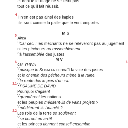
et dont le feuillage ne se flétrit pas :
tout ce qu’il fait réussit.
4
Il n’en est pas ainsi des impies
ils sont comme la paille que le vent emporte.
M S
5
Ainsi
S
Car ceci :
les méchants ne se relèveront pas au jugement
ni les pécheurs
au rassemblement
S
à l'assemblée
des justes
M V
6
car YHWH
V
puisque le
Seigneur
connaît la voie des justes
et
le chemin des pécheurs mène à la ruine.
V
la route des impies s'en ira.
2,1
V
PSAUME DE DAVID
Pourquoi
s’agitent
V
grondèrent
les nations
et les peuples
méditent-ils de vains projets ?
V
méditèrent-ils l'inanité ?
2,2
Les rois de la terre
se soulèvent
V
se tinrent en arrêt
et les princes
tiennent conseil ensemble
V