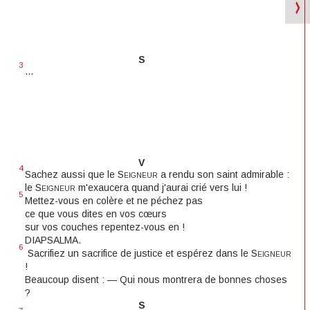
S
3
...
V
4
Sachez aussi que le
Seigneur
a rendu son saint admirable :
le
Seigneur
m'exaucera quand j'aurai crié vers lui !
5
Mettez-vous en colère et ne péchez pas
ce que vous dites en vos cœurs
sur vos couches repentez-vous en !
DIAPSALMA.
6
Sacrifiez un sacrifice de justice et espérez dans le
Seigneur
!
Beaucoup disent : — Qui nous montrera de bonnes choses
?
S