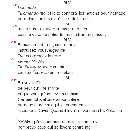
M V
2,8
Demande
V
Demande-moi
et je te donnerai les nations pour héritage
pour domaine les extrémités de la terre :
M
2,9
tu les briseras avec un sceptre de fer
comme vase de potier tu les mettras en pièces.
M V
2,10
Et maintenant, rois, comprenez
instruisez-vous,
juges de
V
vous qui jugez
la terre :
2,11
servez
YHWH
V
le
Seigneur
avec crainte
V
exultez
pour lui
en tremblant
M
2,12
Baisez le Fils
de peur qu’il ne s’irrite
et que vous périssiez en chemin
Car bientôt s’allumerait sa colère
heureux tous ceux qui s'abritent en lui.
3,1
Psaume à David. Quand il fuyait devant son fils Absalom
3,2
YHWH, qu'ils sont nombreux mes ennemis
nombreux ceux qui se lèvent contre moi