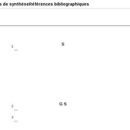
s de synthèse
Références bibliographiques
S
1
...
G S
2
...
3
...