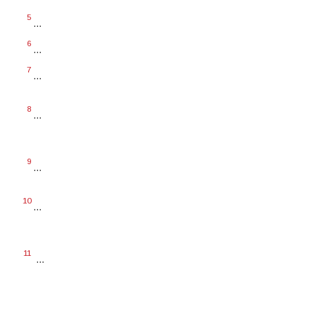
5
...
6
...
7
...
8
...
9
...
10
...
11
...