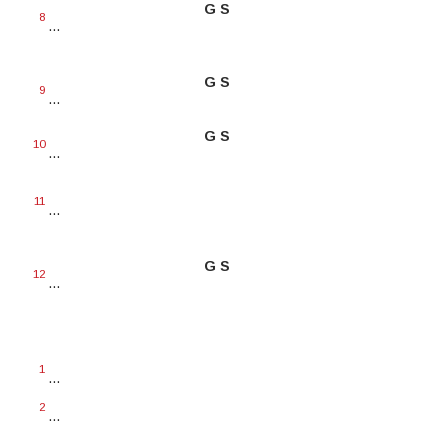
G S
8
...
G S
9
...
G S
10
...
11
...
G S
12
...
1
...
2
...