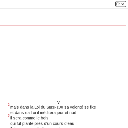
Fr
V
2
mais dans la Loi du
Seigneur
sa volonté se fixe
et dans sa Loi il méditera jour et nuit :
3
il sera comme le bois
qui fut planté près d'un cours d'eau :