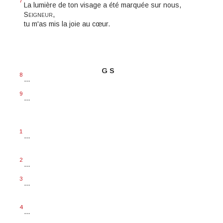
7
La lumière de ton visage a été marquée sur nous,
Seigneur
,
tu m'as mis la joie au cœur.
G S
8
...
9
...
1
...
2
...
3
...
4
...