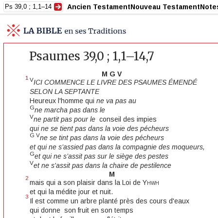
Ancien Testament
Nouveau Testament
Note
Psaumes 39,0 ; 1,1–14,7
M G V
1
V
ICI COMMENCE LE LIVRE DES PSAUMES ÉMENDÉ
SELON LA SEPTANTE
Heureux l'homme qui
ne va pas au
G
ne marcha pas dans le
V
ne partit pas pour le
conseil des impies
qui ne se tient pas dans la voie des pécheurs
G V
ne se tint pas dans la voie des pécheurs
et qui ne s’assied pas dans la compagnie des moqueurs,
G
et qui ne s’assit pas sur le siège des pestes
V
et ne s'assit pas dans la chaire de pestilence
M
2
mais qui a son plaisir dans la Loi de
Yhwh
et qui la médite jour et nuit.
3
Il est comme un arbre planté près des cours d'eaux
qui donne son fruit en son temps