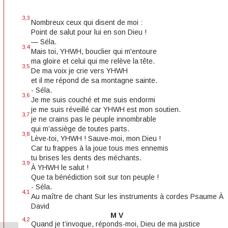
3,3
Nombreux ceux qui disent de moi :
Point de salut pour lui en son Dieu !
— Séla.
3,4
Mais toi, YHWH, bouclier qui m'entoure
ma gloire et celui qui me relève la tête.
3,5
De ma voix je crie vers YHWH
et il me répond de sa montagne sainte.
- Séla.
3,6
Je me suis couché et me suis endormi
je me suis réveillé car YHWH est mon soutien.
3,7
je ne crains pas le peuple innombrable
qui m’assiège de toutes parts.
3,8
Lève-toi, YHWH ! Sauve-moi, mon Dieu !
Car tu frappes à la joue tous mes ennemis
tu brises les dents des méchants.
3,9
À YHWH le salut !
Que ta bénédiction soit sur ton peuple !
- Séla.
4,1
Au maître de chant Sur les instruments à cordes Psaume À
David
M V
4,2
Quand je t’invoque, réponds-moi, Dieu de ma justice