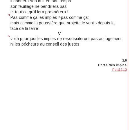
il donnera son fruit en son temps
son feuillage ne pendillera pas
et tout ce qu'il fera prospérera !
4
Pas comme ça les impies ÷pas comme ça:
mais comme la poussière que projette le vent ÷depuis la
face de la terre:
V
5
voilà pourquoi les impies ne ressusciteront pas au jugement
ni les pécheurs au conseil des justes
1,6
Perte des impies
Ps 112,10