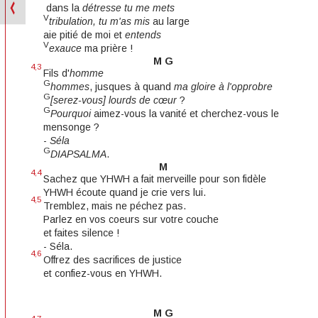
dans la
détresse tu me mets
V
tribulation, tu m'as mis
au large
aie pitié de moi et
entends
V
exauce
ma prière !
M G
4,3
Fils d'
homme
G
hommes
, jusques à quand
ma gloire à l'opprobre
G
[serez-vous] lourds de cœur
?
G
Pourquoi
aimez-vous la vanité et cherchez-vous le
mensonge ?
-
Séla
G
DIAPSALMA
.
M
4,4
Sachez que YHWH a fait merveille pour son fidèle
YHWH écoute quand je crie vers lui.
4,5
Tremblez, mais ne péchez pas.
Parlez en vos coeurs sur votre couche
et faites silence !
- Séla.
4,6
Offrez des sacrifices de justice
et confiez-vous en YHWH.
M G