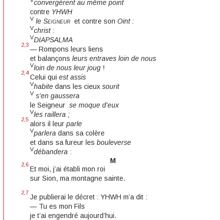
convergèrent au même point
contre
YHWH
V
le
Seigneur
et contre son
Oint :
V
christ :
V
DIAPSALMA
2,3
— Rompons leurs liens
et balançons
leurs entraves loin de nous
V
loin de nous leur joug
!
2,4
Celui qui
est assis
V
habite
dans les cieux
sourit
V
s'en gaussera
le Seigneur
se moque d'eux
V
les raillera ;
2,5
alors il leur
parle
V
parlera
dans sa colère
et dans sa fureur les
bouleverse
V
débandera
:
M
2,6
Et moi, j’ai établi mon roi
sur Sion, ma montagne sainte.
2,7
Je publierai le décret : YHWH m’a dit :
— Tu es mon Fils
je t’ai engendré aujourd’hui.