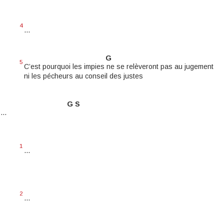
4
...
G
5
C’est pourquoi les impies ne se relèveront pas au jugement
ni les pécheurs au conseil des justes
G S
6
...
1
...
2
...