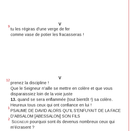
V
9
tu les régiras d'une verge de fer
comme vase de potier les fracasseras !
V
12
prenez la discipline !
Que le Seigneur n'aille se mettre en colère et que vous
disparaissiez loin de la voie juste
13.
quand se sera enflammée (tout bientôt !) sa colère.
Heureux tous ceux qui ont confiance en lui !
1
PSAUME DE DAVID ALORS QU'IL S'ENFUYAIT DE LA FACE
D'ABSALOM [ABESSALON] SON FILS
2
Seigneur
pourquoi sont-ils devenus nombreux ceux qui
m'écrasent ?