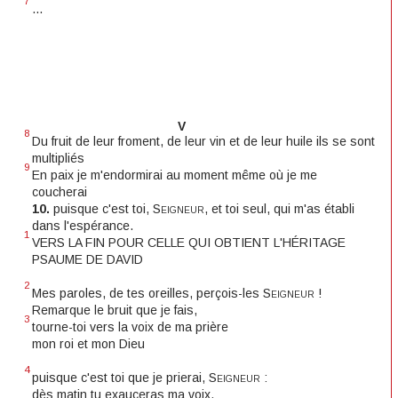
7
...
V
8
Du fruit de leur froment, de leur vin et de leur huile ils se sont
multipliés
9
En paix je m'endormirai au moment même où je me
coucherai
10.
puisque c'est toi,
Seigneur
, et toi seul, qui m'as établi
dans l'espérance.
1
VERS LA FIN POUR CELLE QUI OBTIENT L'HÉRITAGE
PSAUME DE DAVID
2
Mes paroles, de tes oreilles, perçois-les
Seigneur
!
Remarque le bruit que je fais,
3
tourne-toi vers la voix de ma prière
mon roi et mon Dieu
4
puisque c'est toi que je prierai,
Seigneur
:
dès matin tu exauceras ma voix,