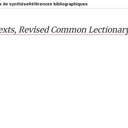
s de synthèse
Références bibliographiques
exts
,
Revised Common Lectionar