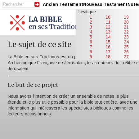
Ancien Testament
Nouveau Testament
Note
Lévitique
1
10
19
2
11
20
3
12
21
4
13
22
5
14
23
6
15
24
Le sujet de ce site
7
16
25
8
17
26
La Bible en ses Traditions est un projet de l’École Biblique et
9
18
27
Archéologique Française de Jérusalem, les créateurs de la Bible 
Jérusalem.
Le but de ce projet
Nous avons l’intention de créer un ensemble de notes le plus
étendu et le plus utile possible pour la bible tout entière, avec une
information qui intéressera les spécialistes bibliques comme les
lecteurs occasionnels.