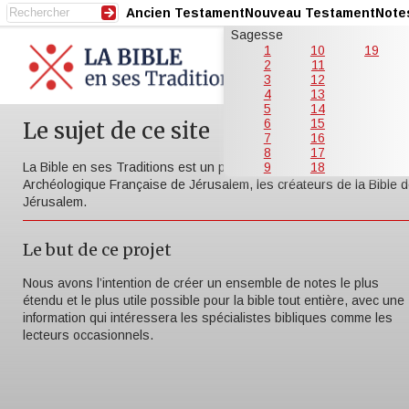
Ancien Testament
Nouveau Testament
Note
Sagesse
1
10
19
2
11
3
12
4
13
5
14
6
15
Le sujet de ce site
7
16
8
17
La Bible en ses Traditions est un projet de l’École Biblique et
9
18
Archéologique Française de Jérusalem, les créateurs de la Bible 
Jérusalem.
Le but de ce projet
Nous avons l’intention de créer un ensemble de notes le plus
étendu et le plus utile possible pour la bible tout entière, avec une
information qui intéressera les spécialistes bibliques comme les
lecteurs occasionnels.