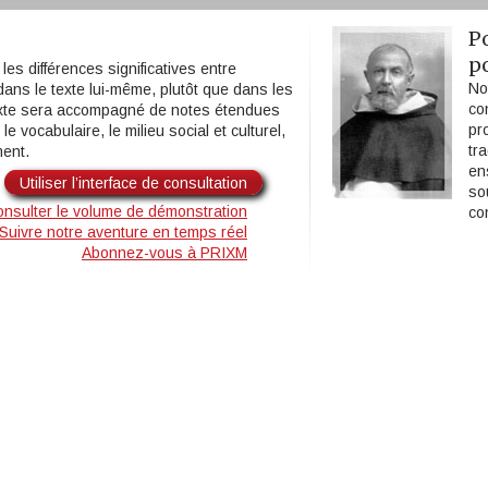
P
p
les différences significatives entre
No
 dans le texte lui-même, plutôt que dans les
co
texte sera accompagné de notes étendues
pr
le vocabulaire, le milieu social et culturel,
tr
ment.
en
Utiliser l’interface de consultation
so
nsulter le volume de démonstration
co
Suivre notre aventure en temps réel
Abonnez-vous à PRIXM