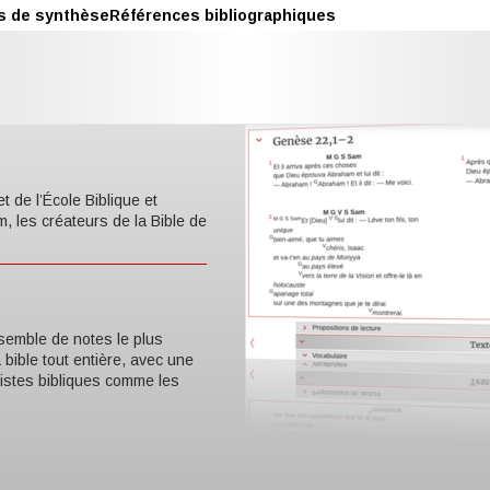
s de synthèse
Références bibliographiques
t de l’École Biblique et
, les créateurs de la Bible de
semble de notes le plus
a bible tout entière, avec une
listes bibliques comme les