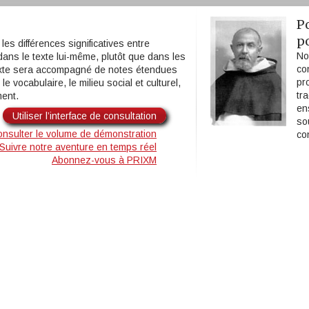
P
p
les différences significatives entre
No
 dans le texte lui-même, plutôt que dans les
co
texte sera accompagné de notes étendues
pr
le vocabulaire, le milieu social et culturel,
tr
ment.
en
Utiliser l’interface de consultation
so
nsulter le volume de démonstration
co
Suivre notre aventure en temps réel
Abonnez-vous à PRIXM