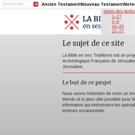
Ancien Testament
Nouveau Testament
Note
Actes des Apôtr
1–27
1–9
10–20
22–27
Le sujet de ce site
La Bible en ses Traditions est un proje
Archéologique Française de Jérusalem
Jérusalem.
Le but de ce projet
Nous avons l’intention de créer un en
étendu et le plus utile possible pour l
information qui intéressera les spécia
lecteurs occasionnels.