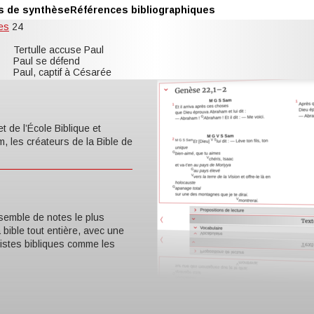
s de synthèse
Références bibliographiques
es
24
Tertulle accuse Paul
Paul se défend
Paul, captif à Césarée
t de l’École Biblique et
, les créateurs de la Bible de
semble de notes le plus
a bible tout entière, avec une
listes bibliques comme les