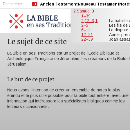
Ancien Testament
Nouveau Testament
Note
2 Samuel
3
1–39
2,12–3,1
La bataill
2–5
Les fils de
6–11
La dispute 
12–21
Abner prend
22–39
Joab assas
Le sujet de ce site
La Bible en ses Traditions est un projet de l’École Biblique et
Archéologique Française de Jérusalem, les créateurs de la Bible 
Jérusalem.
Le but de ce projet
Nous avons l’intention de créer un ensemble de notes le plus
étendu et le plus utile possible pour la bible tout entière, avec une
information qui intéressera les spécialistes bibliques comme les
lecteurs occasionnels.